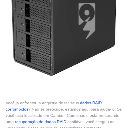
Você já enfrentou a angústia de ter seus
dados RAID
corrompidos
? Não se preocupe, estamos aqui para ajudá-lo! Se
você está localizado em Cambuí, Campinas e está procurando
uma
recuperação de dados RAID
confiável, você chegou ao