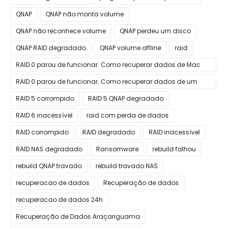
QNAP
QNAP não monta volume
QNAP não reconhece volume
QNAP perdeu um disco
QNAP RAID degradado
QNAP volume offline
raid
RAID 0 parou de funcionar. Como recuperar dados de Mac
Apple
RAID 0 parou de funcionar. Como recuperar dados de um
RAID 0?
RAID 5 corrompido
RAID 5 QNAP degradado
RAID 6 inacessível
raid com perda de dados
RAID corrompido
RAID degradado
RAID inacessível
RAID NAS degradado
Ransomware
rebuild falhou
rebuild QNAP travado
rebuild travado NAS
recuperacao de dados
Recuperação de dados
recuperacao de dados 24h
Recuperação de Dados Araçariguama