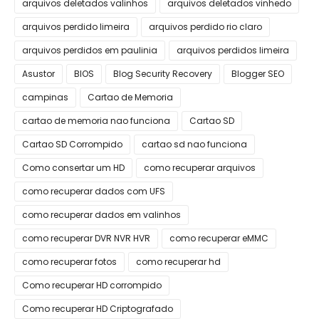
arquivos deletados valinhos
arquivos deletados vinhedo
arquivos perdido limeira
arquivos perdido rio claro
arquivos perdidos em paulinia
arquivos perdidos limeira
Asustor
BIOS
Blog Security Recovery
Blogger SEO
campinas
Cartao de Memoria
cartao de memoria nao funciona
Cartao SD
Cartao SD Corrompido
cartao sd nao funciona
Como consertar um HD
como recuperar arquivos
como recuperar dados com UFS
como recuperar dados em valinhos
como recuperar DVR NVR HVR
como recuperar eMMC
como recuperar fotos
como recuperar hd
Como recuperar HD corrompido
Como recuperar HD Criptografado