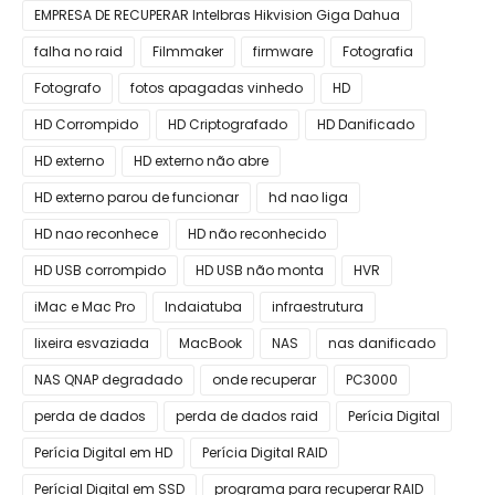
EMPRESA DE RECUPERAR Intelbras Hikvision Giga Dahua
falha no raid
Filmmaker
firmware
Fotografia
Fotografo
fotos apagadas vinhedo
HD
HD Corrompido
HD Criptografado
HD Danificado
HD externo
HD externo não abre
HD externo parou de funcionar
hd nao liga
HD nao reconhece
HD não reconhecido
HD USB corrompido
HD USB não monta
HVR
iMac e Mac Pro
Indaiatuba
infraestrutura
lixeira esvaziada
MacBook
NAS
nas danificado
NAS QNAP degradado
onde recuperar
PC3000
perda de dados
perda de dados raid
Perícia Digital
Perícia Digital em HD
Perícia Digital RAID
Perícial Digital em SSD
programa para recuperar RAID