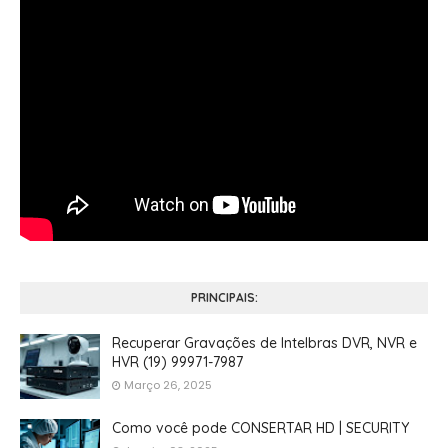
PRINCIPAIS:
Recuperar Gravações de Intelbras DVR, NVR e
HVR (19) 99971-7987
Março 26, 2025
Como você pode CONSERTAR HD | SECURITY