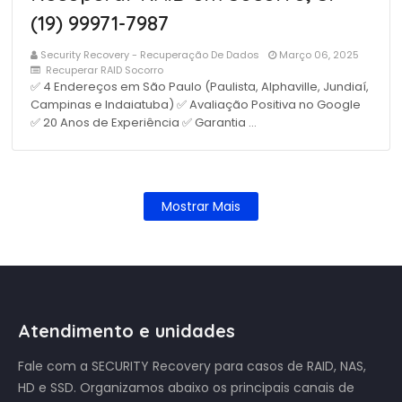
(19) 99971-7987
Security Recovery - Recuperação De Dados
Março 06, 2025
Recuperar RAID Socorro
✅ 4 Endereços em São Paulo (Paulista, Alphaville, Jundiaí,
Campinas e Indaiatuba) ✅ Avaliação Positiva no Google
✅ 20 Anos de Experiência ✅ Garantia …
Mostrar Mais
Atendimento e unidades
Fale com a SECURITY Recovery para casos de RAID, NAS,
HD e SSD. Organizamos abaixo os principais canais de