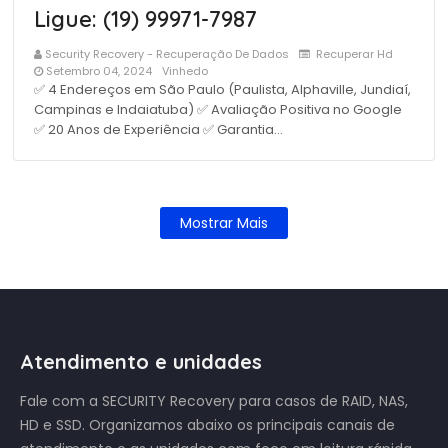
Ligue: (19) 99971-7987
Security Recovery - Recuperação De Dados
Recuperar Hd
Setembro 04, 2024
Vinhedo
✅ 4 Endereços em São Paulo (Paulista, Alphaville, Jundiaí,
Campinas e Indaiatuba) ✅ Avaliação Positiva no Google
✅ 20 Anos de Experiência ✅ Garantia…
Mostrar Mais
Atendimento e unidades
Fale com a SECURITY Recovery para casos de RAID, NAS,
HD e SSD. Organizamos abaixo os principais canais de