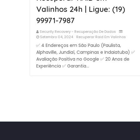
Valinhos 24h | Ligue: (19)
99971-7987
Security Recovery - Recuperação De Dados
Setembro 04, 2024
Recuperar Raid Em Valinhos
✅ 4 Endereços em São Paulo (Paulista,
Alphaville, Jundiaí, Campinas e Indaiatuba) ✅
Avaliação Positiva no Google ✅ 20 Anos de
Experiência ✅ Garantia…