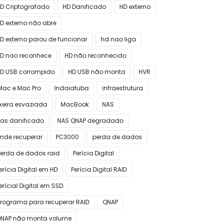
D Criptografado
HD Danificado
HD externo
D externo não abre
D externo parou de funcionar
hd nao liga
D nao reconhece
HD não reconhecido
D USB corrompido
HD USB não monta
HVR
Mac e Mac Pro
Indaiatuba
infraestrutura
ixeira esvaziada
MacBook
NAS
as danificado
NAS QNAP degradado
nde recuperar
PC3000
perda de dados
erda de dados raid
Perícia Digital
erícia Digital em HD
Perícia Digital RAID
erícial Digital em SSD
rograma para recuperar RAID
QNAP
NAP não monta volume