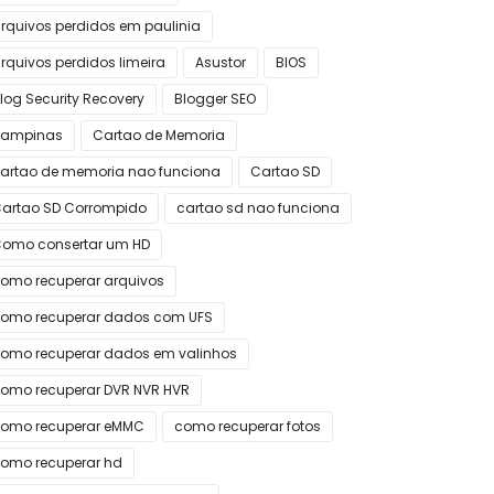
rquivos perdidos em paulinia
rquivos perdidos limeira
Asustor
BIOS
log Security Recovery
Blogger SEO
campinas
Cartao de Memoria
artao de memoria nao funciona
Cartao SD
artao SD Corrompido
cartao sd nao funciona
omo consertar um HD
omo recuperar arquivos
omo recuperar dados com UFS
omo recuperar dados em valinhos
omo recuperar DVR NVR HVR
omo recuperar eMMC
como recuperar fotos
omo recuperar hd