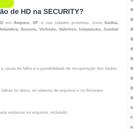
E
ção de HD na SECURITY?
E
HD
em
Amparo, SP
, e nas cidades próximas, como
Itatiba,
Holambra, Socorro, Vinhedo, Valinhos, Indaiatuba, Jundiaí
E
E
E
E
 a causa da falha e a possibilidade de recuperação dos dados.
E
E
H
E
 falhas no disco, no sistema de arquivos e no firmware.
E
f
ra restaurar os arquivos, incluindo:
F
f