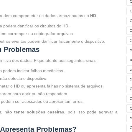
C
C
ém podem comprometer os dados armazenados no
HD
.
C
a podem danificar os circuitos do
HD
.
C
m corromper ou criptografar arquivos.
c
utros eventos podem danificar fisicamente o dispositivo.
m Problemas
c
c
nitiva dos dados. Fique atento aos seguintes sinais:
c
 podem indicar falhas mecânicas.
ão detecta o dispositivo.
c
matar o
HD
ou apresenta falhas no sistema de arquivos.
C
oram para abrir ou não respondem.
C
podem ser acessados ou apresentam erros.
C
s,
não tente soluções caseiras
, pois isso pode agravar a
c
Apresenta Problemas?
C