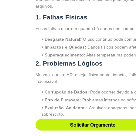
arquivos.
1. Falhas Físicas
Essas falhas ocorrem quando há danos nos compon
Desgaste Natural:
O uso contínuo pode compro
Impactos e Quedas:
Danos físicos podem afet
Superaquecimento:
Altas temperaturas pode
2. Problemas Lógicos
Mesmo que o
HD
esteja fisicamente intacto, f
inacessível.
Corrupção de Dados:
Pode ocorrer devido a d
Erro de Firmware:
Problemas internos no soft
Exclusão Acidental:
Arquivos apagados pod
sobrescrito.
Solicitar Orçamento