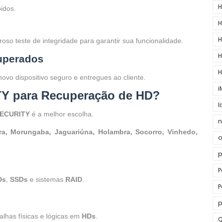
H
idos.
H
H
so teste de integridade para garantir sua funcionalidade.
H
uperados
H
ovo dispositivo seguro e entregues ao cliente.
i
TY para Recuperação de HD?
l
ECURITY
é a melhor escolha.
n
egra, Morungaba, Jaguariúna, Holambra, Socorro, Vinhedo,
o
p
P
Ds
,
SSDs
e sistemas
RAID
.
P
p
lhas físicas e lógicas em
HDs
.
Q