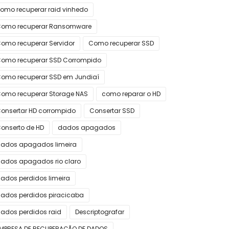
omo recuperar raid vinhedo
omo recuperar Ransomware
omo recuperar Servidor
Como recuperar SSD
omo recuperar SSD Corrompido
omo recuperar SSD em Jundiaí
omo recuperar Storage NAS
como reparar o HD
onsertar HD corrompido
Consertar SSD
onserto de HD
dados apagados
ados apagados limeira
ados apagados rio claro
ados perdidos limeira
ados perdidos piracicaba
ados perdidos raid
Descriptografar
MPRESA DE RECUPERAÇÃO DE DADOS