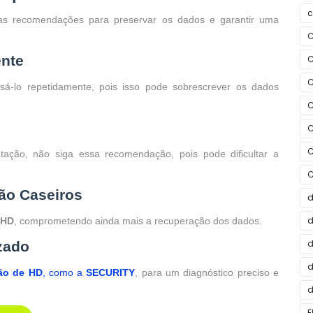
c
tas recomendações para preservar os dados e garantir uma
C
ente
C
C
ssá-lo repetidamente, pois isso pode sobrescrever os dados
C
C
C
ação, não siga essa recomendação, pois pode dificultar a
C
ção Caseiros
d
d
HD
, comprometendo ainda mais a recuperação dos dados.
d
zado
d
ão de HD
, como a
SECURITY
, para um diagnóstico preciso e
d
E