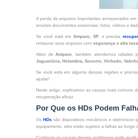
A perda de arquivos importantes armazenados e
envolve documentos essenciais, fotos, vídeos e dad
Se você está em
Amparo, SP
, e precisa
recupe
restaurar seus arquivos com
segurança e alta tax
Além de
Amparo
, também atendemos cidades 
Jaguariúna, Holambra, Socorro, Vinhedo, Valinh
Se você está em alguma dessas regiões e preci
ajudar!
Neste artigo, explicamos as causas mais comuns 
recuperação eficaz.
Por Que os HDs Podem Falh
Os
HDs
são dispositivos mecânicos e eletrônico
equipamento, eles estão sujeitos a falhas ao longo
Conhecer as causas desses problemas pode ajudá-l