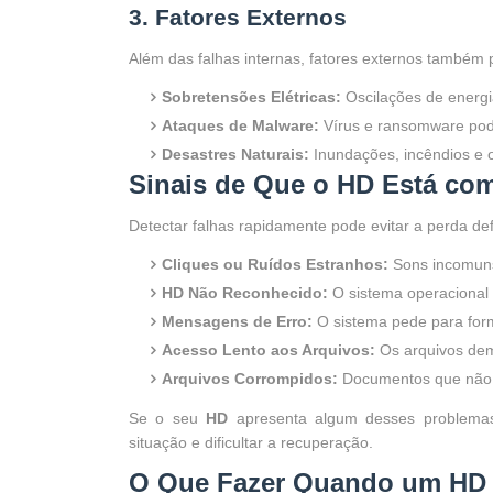
3. Fatores Externos
Além das falhas internas, fatores externos tamb
Sobretensões Elétricas:
Oscilações de energi
Ataques de Malware:
Vírus e ransomware pode
Desastres Naturais:
Inundações, incêndios e o
Sinais de Que o HD Está co
Detectar falhas rapidamente pode evitar a perda defi
Cliques ou Ruídos Estranhos:
Sons incomuns
HD Não Reconhecido:
O sistema operacional n
Mensagens de Erro:
O sistema pede para for
Acesso Lento aos Arquivos:
Os arquivos dem
Arquivos Corrompidos:
Documentos que não 
Se o seu
HD
apresenta algum desses problema
situação e dificultar a recuperação.
O Que Fazer Quando um HD 