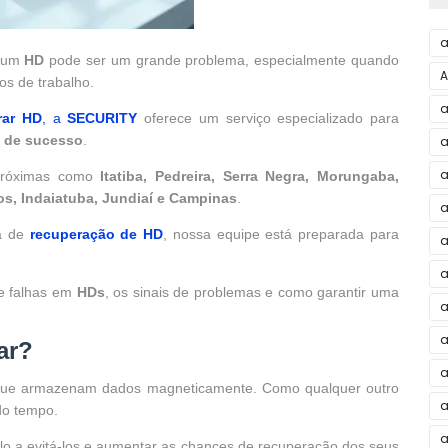
a
m um
HD
pode ser um grande problema, especialmente quando
A
os de trabalho.
rar HD
, a
SECURITY
oferece um serviço especializado para
a de sucesso
.
a
a
próximas como
Itatiba, Pedreira, Serra Negra, Morungaba,
os, Indaiatuba, Jundiaí e Campinas
.
a
sa de
recuperação de HD
, nossa equipe está preparada para
a
a
de falhas em
HDs
, os sinais de problemas e como garantir uma
a
a
ar?
a
s que armazenam dados magneticamente. Como qualquer outro
a
 do tempo.
a
o a evitá-los e aumentar as chances de recuperação dos seus