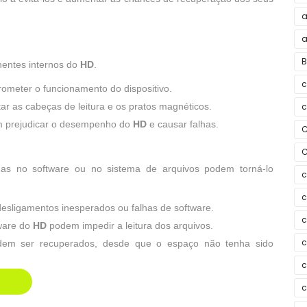
a
a
B
entes internos do
HD
.
meter o funcionamento do dispositivo.
ar as cabeças de leitura e os pratos magnéticos.
c
m prejudicar o desempenho do
HD
e causar falhas.
C
C
alhas no software ou no sistema de arquivos podem torná-lo
c
c
esligamentos inesperados ou falhas de software.
c
ware do
HD
podem impedir a leitura dos arquivos.
c
em ser recuperados, desde que o espaço não tenha sido
c
c