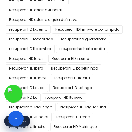
Recuperar HD externo formtado
Recuperar HD externo Jundiaí
Recuperar HD externo o guia definitivo
recuperar HD Extrema
Recuperar HD Firmware corrompido
recuperar HD formatado
recuperar hd guanabara
recuperar HD Holambra
recuperar hd hortolandia
Recuperar HD Iaras
Recuperar HD interno
Recuperar HD Iperó
Recuperar HD Itapetininga
Recuperar HD Itapevi
recuperar HD Itapira
recuperar HD Itatiba
Recuperar HD Itatinga
recuperar HD Itu
recuperar HD Itupeva
recuperar hd Jacutinga
recuperar HD Jaguariúna
Recuperar HD Jundiaí
recuperar HD Leme
🍪 Cookies
recuperar hd limeira
Recuperar HD Mairinque