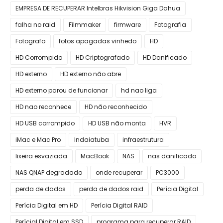
EMPRESA DE RECUPERAR Intelbras Hikvision Giga Dahua
falha no raid
Filmmaker
firmware
Fotografia
Fotografo
fotos apagadas vinhedo
HD
HD Corrompido
HD Criptografado
HD Danificado
HD externo
HD externo não abre
HD externo parou de funcionar
hd nao liga
HD nao reconhece
HD não reconhecido
HD USB corrompido
HD USB não monta
HVR
iMac e Mac Pro
Indaiatuba
infraestrutura
lixeira esvaziada
MacBook
NAS
nas danificado
NAS QNAP degradado
onde recuperar
PC3000
perda de dados
perda de dados raid
Perícia Digital
Perícia Digital em HD
Perícia Digital RAID
Perícial Digital em SSD
programa para recuperar RAID