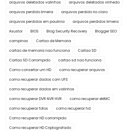
arquivos deletados valinhos
arquivos deletados vinhedo
arquivos perdido limeira
arquivos perdido rio claro
arquivos perdidos em paulinia
arquivos perdidos limeira
Asustor
BIOS
Blog Security Recovery
Blogger SEO
campinas
Cartao de Memoria
cartao de memoria nao funciona
Cartao SD
Cartao SD Corrompido
cartao sd nao funciona
Como consertar um HD
como recuperar arquivos
como recuperar dados com UFS
como recuperar dados em valinhos
como recuperar DVR NVR HVR
como recuperar eMMC
como recuperar fotos
como recuperar hd
Como recuperar HD corrompido
Como recuperar HD Criptografado