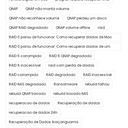
QNAP
QNAP não monta volume
QNAP não reconhece volume
QNAP perdeu um disco
QNAP RAID degradado
QNAP volume offline
raid
RAID 0 parou de funcionar. Como recuperar dados de Mac
Apple
RAID 0 parou de funcionar. Como recuperar dados de um
RAID 0?
RAID 5 corrompido
RAID 5 QNAP degradado
RAID 6 inacessível
raid com perda de dados
RAID corrompido
RAID degradado
RAID inacessível
RAID NAS degradado
Ransomware
rebuild falhou
rebuild QNAP travado
rebuild travado NAS
recuperacao de dados
Recuperação de dados
recuperacao de dados 24h
Recuperação de Dados Araçariguama