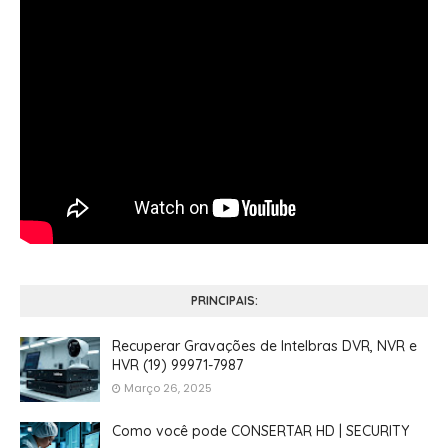
PRINCIPAIS:
Recuperar Gravações de Intelbras DVR, NVR e
HVR (19) 99971-7987
Março 26, 2025
Como você pode CONSERTAR HD | SECURITY